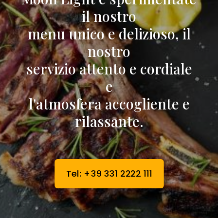
il nostro
menu unico e delizioso, il
nostro
servizio attento e cordiale
e
l'atmosfera accogliente e
rilassante.
Tel: +39 331 2222 111