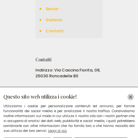
Servizi
Galleria
Contatti
Contatti
Indirizzo: Via Cascina Fiorita, 08,
25030 Roncadelle BS
E-mail:
italtransfullservice@gmail.com
Questo sito web utilizza i cookie!
Utilizziamo i cookie per personalizzare contenuti ed annunci, per fornire
Tel: +39 331 2222 111
funzionalità dei social media e per analizzare il nostro traffico. Condividiamo
inoltre informazioni sul modo in cui utilizza il nostro sito con i nostri partner che
Privacy policy
/
Cookie Policy
si occupano di analisi dei dati web, pubblicità e social media, i quali potrebbero
combinarle con altre informazioni che ha fornito loro o che hanno raccolto dal
suo utilizzo dei loro servizi.
Leggi di più