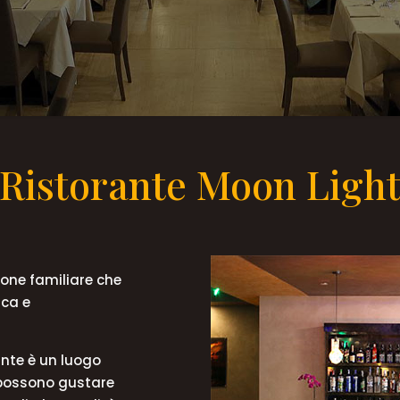
Ristorante Moon Ligh
ione familiare che
ica e
rante è un luogo
i possono gustare