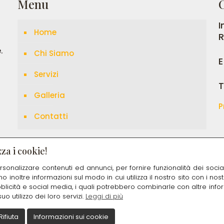
Menu
C
I
Home
R
.
Chi Siamo
E
Servizi
T
Galleria
P
Contatti
za i cookie!
rsonalizzare contenuti ed annunci, per fornire funzionalità dei soci
mo inoltre informazioni sul modo in cui utilizza il nostro sito con i no
bblicità e social media, i quali potrebbero combinarle con altre info
o utilizzo dei loro servizi.
Leggi di più
Rifiuta
Informazioni sui cookie
keting Milano
Copyrights © 2023 Ristorante Moon Light - P. 