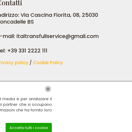
ontatti
ndirizzo: Via Cascina Fiorita, 08, 25030
oncadelle BS
-mail: italtransfullservice@gmail.com
el: +39 331 2222 111
rivacy policy
/
Cookie Policy
al media e per analizzare il
stri partner che si occupano
rmazioni che ha fornito loro
Accetta tutti i cookie
IVA 04257540981 | Tutti i diritti riservati.