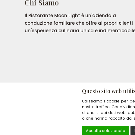
Chi Siamo
Il Ristorante Moon Light è un'azienda a
conduzione familiare che offre ai propri clienti
un'esperienza culinaria unica e indimenticabile
Questo sito web utiliz
Utilizziamo i cookie per pe
nostro traffico. Condividia
di analisi dei dati web, pu
o che hanno raccolto dal su
Accetta selezionato
Creato da
Local Web – Agenzia Web Mar